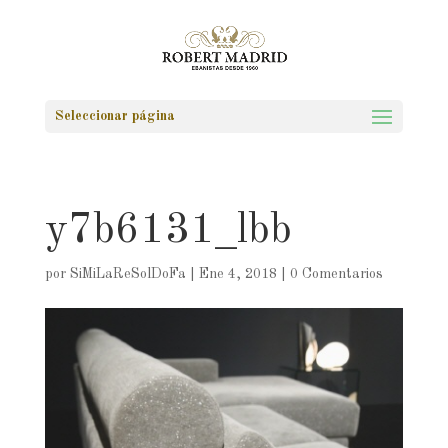
Seleccionar página
y7b6131_lbb
por
SiMiLaReSolDoFa
|
Ene 4, 2018
|
0 Comentarios