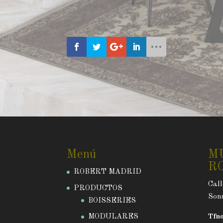
Menú
M
R
ROBERT MADRID
Call
PRODUCTOS
Sons
BOISSERIES
MODULARES
Tfno