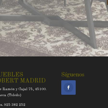
UEBLES
Síguenos
OBERT MADRID
e Ramón y Cajal 75, 45100.
eca (Toledo)
s.
925 382 252