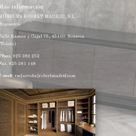
Más información
MUEBLES ROBERT MADRID, S.L. –
Exposición
Calle Ramón y Cajal 75, 45100. Sonseca
(Toledo)
Tfnos.
925 382 252
Fax. 925 381 148
E-mail:
rm[arroba]robertmadrid.com