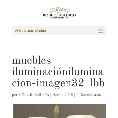
Seleccionar página
muebles
iluminaciónilumina
cion-imagen32_lbb
por
SiMiLaReSolDoFa
|
Ene 4, 2018
|
0 Comentarios