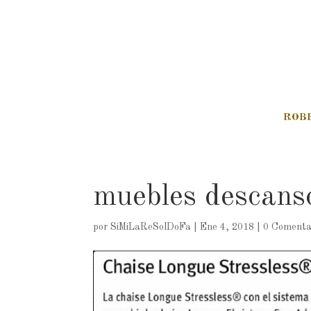
ROB
muebles descan
por
SiMiLaReSolDoFa
|
Ene 4, 2018
|
0 Comenta