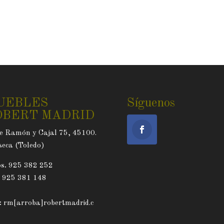
UEBLES
Síguenos
OBERT MADRID
e Ramón y Cajal 75, 45100.
eca (Toledo)
s.
925 382 252
. 925 381 148
:
rm[arroba]robertmadrid.c