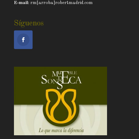
E-mail:
rm[arroba]robertmadrid.com
Síguenos