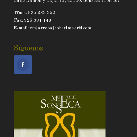
Calle Ramón y Cajal 75, 45100. Sonseca (Toledo)
Tfnos.
925 382 252
Fax. 925 381 148
E-mail:
rm[arroba]robertmadrid.com
Síguenos