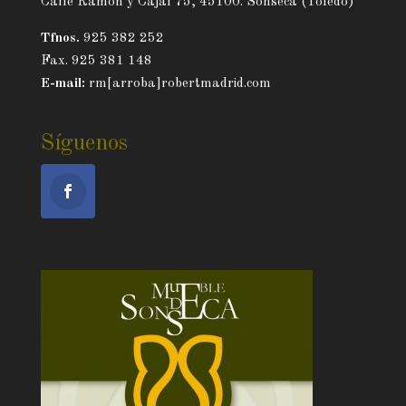
Calle Ramón y Cajal 75, 45100. Sonseca (Toledo)
Tfnos.
925 382 252
Fax. 925 381 148
E-mail:
rm[arroba]robertmadrid.com
Síguenos