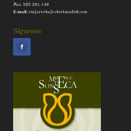
Fax. 925 381 148
E-mail:
rm[arroba]robertmadrid.com
Síguenos