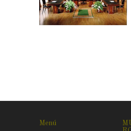
Menú
M
R