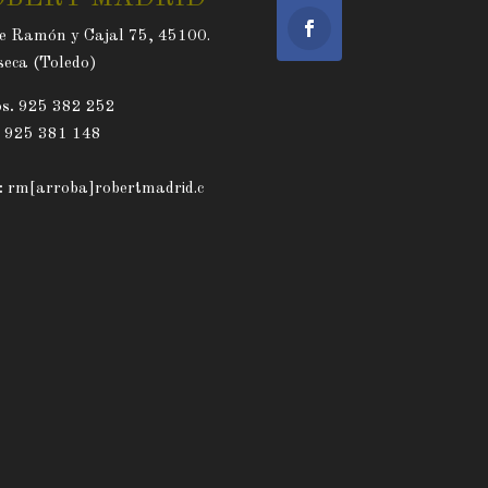
e Ramón y Cajal 75, 45100.
eca (Toledo)
s.
925 382 252
. 925 381 148
:
rm[arroba]robertmadrid.c