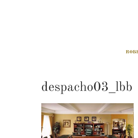
ROB
despacho03_lbb