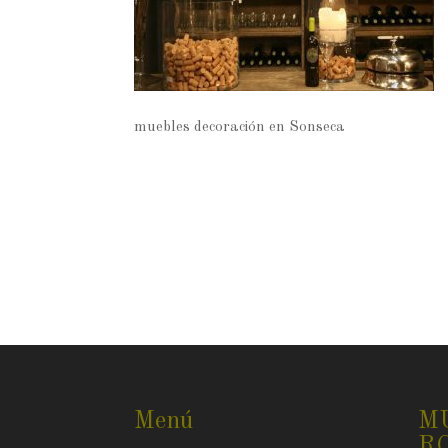
muebles decoración en Sonseca
Menú
M
R