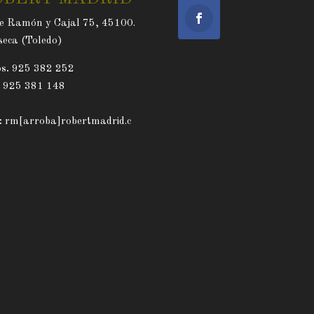
e Ramón y Cajal 75, 45100.
eca (Toledo)
s.
925 382 252
. 925 381 148
:
rm[arroba]robertmadrid.c