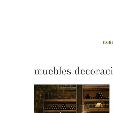
ROB
muebles decorac