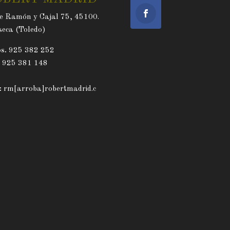
e Ramón y Cajal 75, 45100.
eca (Toledo)
s.
925 382 252
. 925 381 148
:
rm[arroba]robertmadrid.c