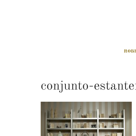
ROB
conjunto-estant