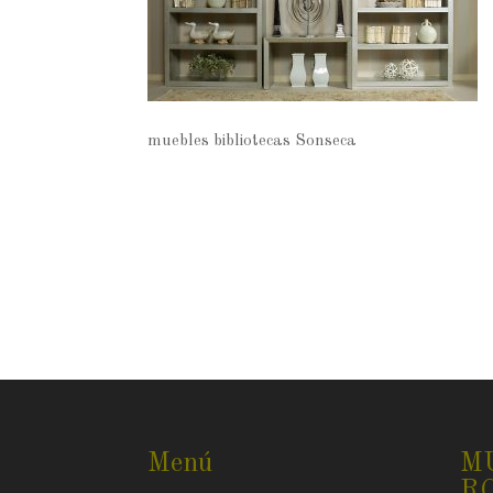
muebles bibliotecas Sonseca
Menú
M
R