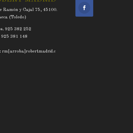
e Ramón y Cajal 75, 45100.
eca (Toledo)
s.
925 382 252
. 925 381 148
:
rm[arroba]robertmadrid.c