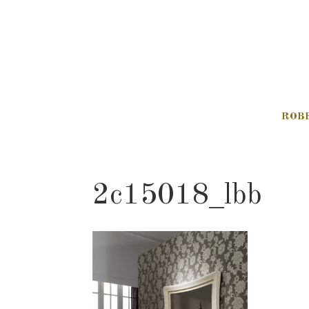
ROB
2c15018_lbb