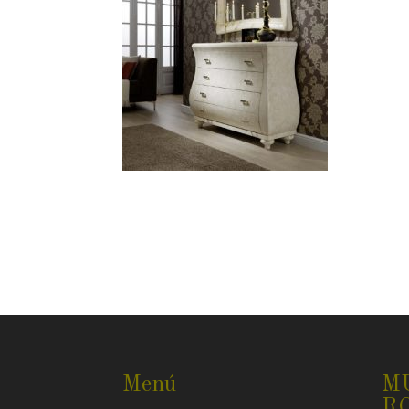
Menú
M
R