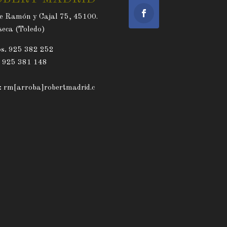
e Ramón y Cajal 75, 45100.
eca (Toledo)
s.
925 382 252
. 925 381 148
:
rm[arroba]robertmadrid.c