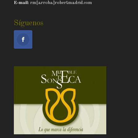
E-mail:
rm[arroba]robertmadrid.com
Síguenos