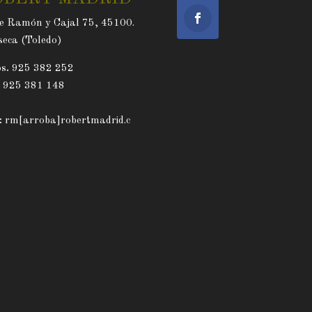
e Ramón y Cajal 75, 45100.
eca (Toledo)
s.
925 382 252
. 925 381 148
:
rm[arroba]robertmadrid.c