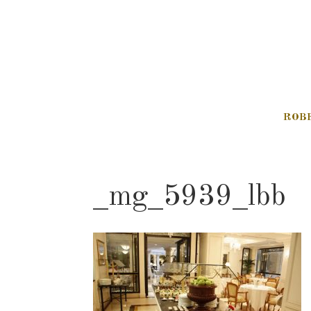
ROB
_mg_5939_lbb