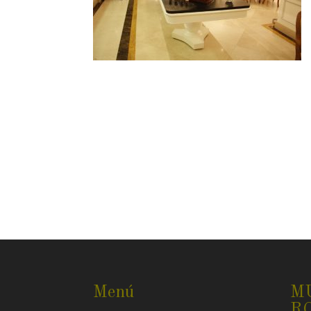
Menú
M
R