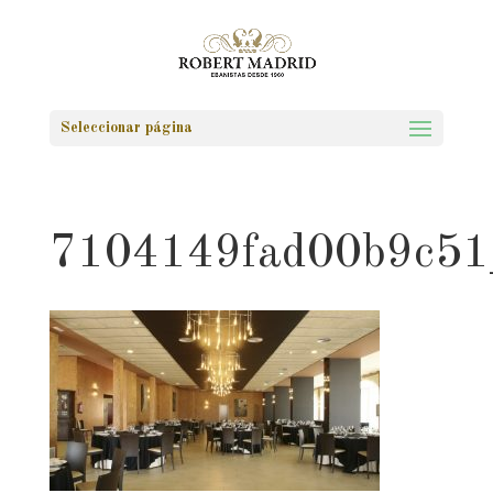
Seleccionar página
7104149fad00b9c51