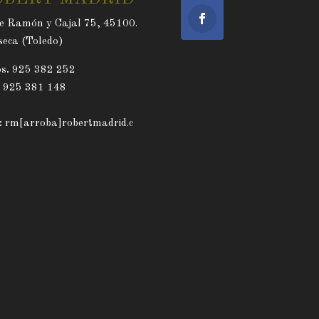
e Ramón y Cajal 75, 45100.
eca (Toledo)
s.
925 382 252
. 925 381 148
:
rm[arroba]robertmadrid.c