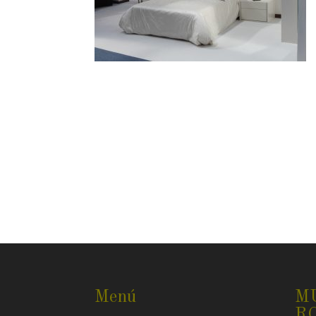
Menú
M
R