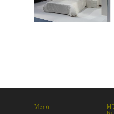
Menú
M
R