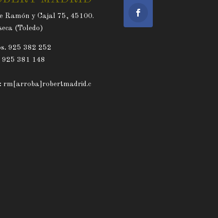
e Ramón y Cajal 75, 45100.
eca (Toledo)
s.
925 382 252
. 925 381 148
:
rm[arroba]robertmadrid.c