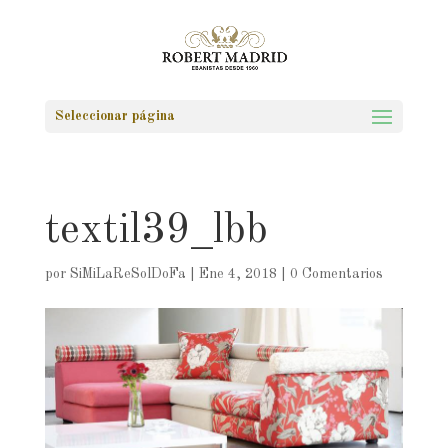
Seleccionar página
textil39_lbb
por
SiMiLaReSolDoFa
|
Ene 4, 2018
|
0 Comentarios